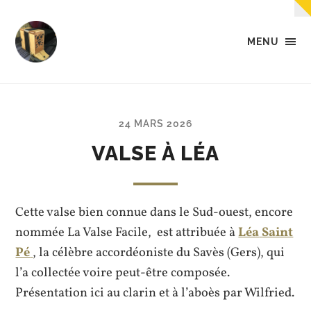
MENU
Tempo
-
Des
petites
musiques
24 MARS 2026
dans
la
VALSE À LÉA
tête,
dans
les
mains,
Cette valse bien connue dans le Sud-ouest, encore
et...
dans
nommée La Valse Facile, est attribuée à
Léa
Saint
les
Pé
, la célèbre accordéoniste du Savès (Gers), qui
pieds.
l’a collectée voire peut-être composée.
Présentation ici au clarin et à l’aboès par Wilfried.