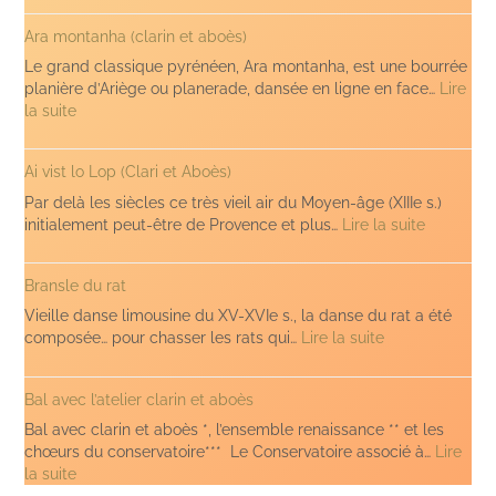
Ara montanha (clarin et aboès)
Le grand classique pyrénéen, Ara montanha, est une bourrée
planière d’Ariège ou planerade, dansée en ligne en face…
Lire
:
la suite
Ara
montanha
Ai vist lo Lop (Clari et Aboès)
(clarin
et
Par delà les siècles ce très vieil air du Moyen-âge (XIIIe s.)
aboès)
:
initialement peut-être de Provence et plus…
Lire la suite
Ai
vist
Bransle du rat
lo
Lop
Vieille danse limousine du XV-XVIe s., la danse du rat a été
(Clari
:
composée… pour chasser les rats qui…
Lire la suite
et
Bransle
Aboès)
du
Bal avec l’atelier clarin et aboès
rat
Bal avec clarin et aboès *, l’ensemble renaissance ** et les
chœurs du conservatoire*** Le Conservatoire associé à…
Lire
:
la suite
Bal