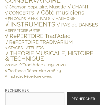
CONSERVATOIRE
√ CHANT
√ Chanson populaire, Musette
√ Côté musiciens
√ CONCERTS
√ FESTIVALS
√ HARMONIE
√ EN COURS
√ INSTRUMENTS
√ PAS de DANSES
√ REPERTOIRE AUTRE
√ RéPERTOIRE Trad'Adac
√ RéPERTOIRE TRADIVARIUM
√ STAGES - ATELIERS
√ THEORIE MUSICALE, HISTOIRE
& TECHNIQUE
◊ Trad'Adac 2019-2020
√ CINÉMA
◊ Trad'adac Répertoire 2018-19
◊ Trad'adac Répertoire divers
RECHERCHER
RECHERCHER