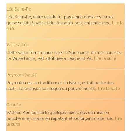
Léa Saint-Pé
Léa Saint-Pé, outre qu’elle fut paysanne dans ces terres
gersoises du Savès et du Bazadais, s’est entichée très…
Lire la
:
suite
Léa
Saint-
Valse à Léa
Pé
Cette valse bien connue dans le Sud-ouest, encore nommée
:
La Valse Facile, est attribuée à Léa Saint Pé…
Lire la suite
Valse
à
Peyroton (sauts)
Léa
Peyroutou est un traditionnel du Béarn, et fait partie des
:
sauts. La chanson se moque du pauvre Pierrot…
Lire la suite
Peyro
(sauts
Chauffe
Wilfried Abo conseille quelques exercices de mise en
bouche et en mains en répétant et s’efforçant d’aller de…
Lire
:
la suite
Chauffe