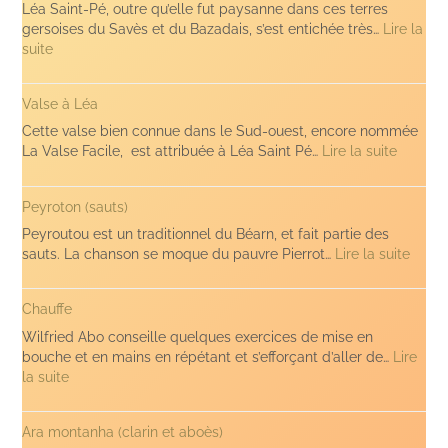
Léa Saint-Pé, outre qu’elle fut paysanne dans ces terres
gersoises du Savès et du Bazadais, s’est entichée très…
Lire la
:
suite
Léa
Saint-
Valse à Léa
Pé
Cette valse bien connue dans le Sud-ouest, encore nommée
:
La Valse Facile, est attribuée à Léa Saint Pé…
Lire la suite
Valse
à
Peyroton (sauts)
Léa
Peyroutou est un traditionnel du Béarn, et fait partie des
:
sauts. La chanson se moque du pauvre Pierrot…
Lire la suite
Peyro
(sauts
Chauffe
Wilfried Abo conseille quelques exercices de mise en
bouche et en mains en répétant et s’efforçant d’aller de…
Lire
:
la suite
Chauffe
Ara montanha (clarin et aboès)