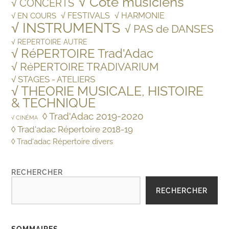
√ Côté musiciens
√ CONCERTS
√ FESTIVALS
√ HARMONIE
√ EN COURS
√ INSTRUMENTS
√ PAS de DANSES
√ REPERTOIRE AUTRE
√ RéPERTOIRE Trad'Adac
√ RéPERTOIRE TRADIVARIUM
√ STAGES - ATELIERS
√ THEORIE MUSICALE, HISTOIRE
& TECHNIQUE
◊ Trad'Adac 2019-2020
√ CINÉMA
◊ Trad'adac Répertoire 2018-19
◊ Trad'adac Répertoire divers
RECHERCHER
RECHERCHER
SOMMAIRES