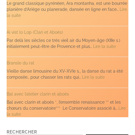
Le grand classique pyrénéen, Ara montanha, est une bourrée
planière d’Ariège ou planerade, dansée en ligne en face…
Lire
:
la suite
Ara
montanha
Ai vist lo Lop (Clari et Aboès)
(clarin
et
Par delà les siècles ce très vieil air du Moyen-âge (XIIIe s.)
aboès)
:
initialement peut-être de Provence et plus…
Lire la suite
Ai
vist
Bransle du rat
lo
Lop
Vieille danse limousine du XV-XVIe s., la danse du rat a été
(Clari
:
composée… pour chasser les rats qui…
Lire la suite
et
Bransle
Aboès)
du
Bal avec l’atelier clarin et aboès
rat
Bal avec clarin et aboès *, l’ensemble renaissance ** et les
chœurs du conservatoire*** Le Conservatoire associé à…
Lire
:
la suite
Bal
avec
RECHERCHER
l’atelier