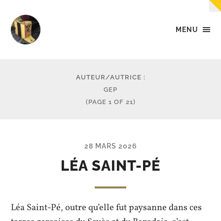
MENU
Tempo
-
Des
petites
AUTEUR/AUTRICE :
musiques
GEP
dans
(PAGE 1 OF 21)
la
tête,
dans
les
mains,
28 MARS 2026
et...
dans
LÉA SAINT-PÉ
les
pieds.
Léa Saint-Pé, outre qu’elle fut paysanne dans ces