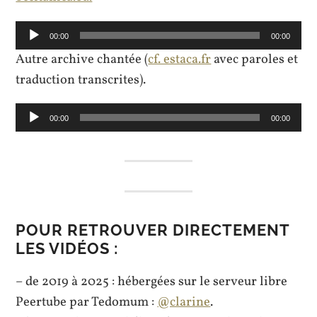
Lecteur
00:00
00:00
audio
Autre archive chantée (
cf. estaca.fr
avec paroles et
traduction transcrites).
Lecteur
00:00
00:00
audio
POUR RETROUVER DIRECTEMENT
LES VIDÉOS :
– de 2019 à 2025 : hébergées sur le serveur libre
Peertube par Tedomum :
@clarine
.