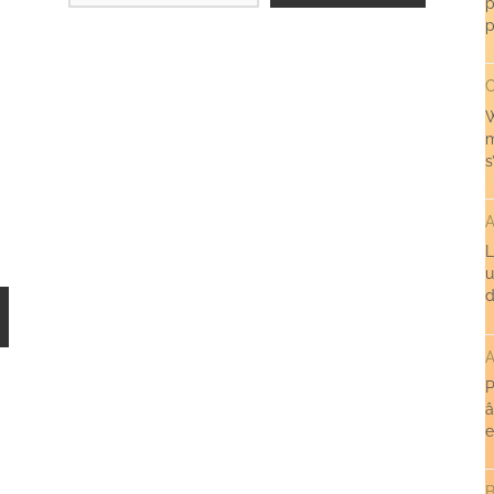
p
p
C
W
m
s
A
L
u
d
A
P
â
e
B