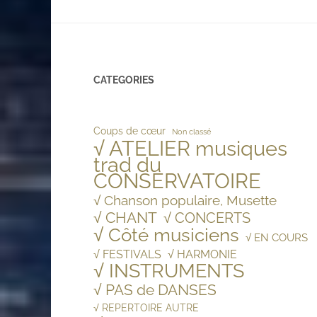
CATEGORIES
Coups de cœur
Non classé
√ ATELIER musiques
trad du
CONSERVATOIRE
√ Chanson populaire, Musette
√ CHANT
√ CONCERTS
√ Côté musiciens
√ EN COURS
√ FESTIVALS
√ HARMONIE
√ INSTRUMENTS
√ PAS de DANSES
√ REPERTOIRE AUTRE