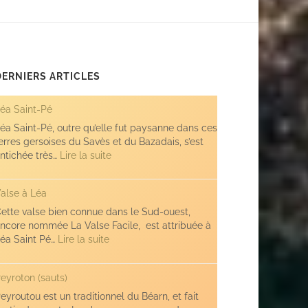
DERNIERS ARTICLES
éa Saint-Pé
éa Saint-Pé, outre qu’elle fut paysanne dans ces
erres gersoises du Savès et du Bazadais, s’est
:
ntichée très…
Lire la suite
Léa
Saint-
alse à Léa
Pé
ette valse bien connue dans le Sud-ouest,
ncore nommée La Valse Facile, est attribuée à
:
éa Saint Pé…
Lire la suite
Valse
à
eyroton (sauts)
Léa
eyroutou est un traditionnel du Béarn, et fait