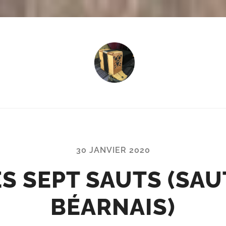
Tempo
-
Des
petites
musiques
dans
30 JANVIER 2020
la
tête,
ES SEPT SAUTS (SAU
dans
les
mains,
BÉARNAIS)
et...
dans
les