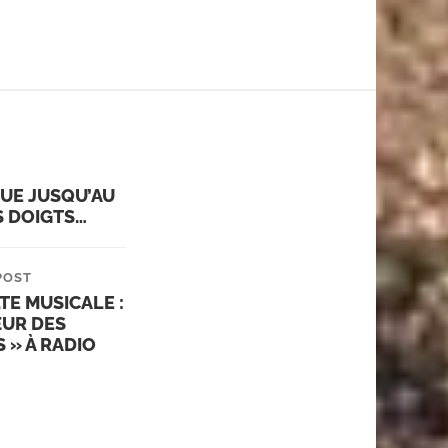
UE JUSQU’AU
S DOIGTS…
POST
TE MUSICALE :
ŒUR DES
 » À RADIO