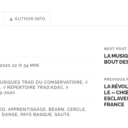
AUTHOR INFO
NEXT POST
LA MUSIQ
BOUT DE
2020 22 H 34 MIN
PREVIOUS 
MUSIQUES TRAD DU CONSERVATOIRE
,
√
LA RÉVOL
S
,
√ RÉPERTOIRE TRAD'ADAC
,
◊
LE « CH
9-2020
ESCLAVES
FRANCE
ED
,
APPRENTISSAGE
,
BÉARN
,
CERCLE
,
E DANSE
,
PAYS BASQUE
,
SAUTS