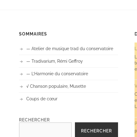
SOMMAIRES
— Atelier de musique trad du conservatoire
L
L
— Tradivarium, Rémi Geffroy
t
e
— L’Harmonie du conservatoire
V
√ Chanson populaire, Musette
C
Coups de cœur
e
L
RECHERCHER
P
RECHERCHER
P