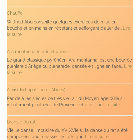
Peyro
(sauts
Chauffe
Wilfried Abo conseille quelques exercices de mise en
bouche et en mains en répétant et s’efforçant d’aller de…
Lire
:
la suite
Chauffe
Ara montanha (clarin et aboès)
Le grand classique pyrénéen, Ara montanha, est une bourrée
planière d’Ariège ou planerade, dansée en ligne en face…
Lire
:
la suite
Ara
montanha
Ai vist lo Lop (Clari et Aboès)
(clarin
et
Par delà les siècles ce très vieil air du Moyen-âge (XIIIe s.)
aboès)
:
initialement peut-être de Provence et plus…
Lire la suite
Ai
vist
Bransle du rat
lo
Lop
Vieille danse limousine du XV-XVIe s., la danse du rat a été
(Clari
:
composée… pour chasser les rats qui…
Lire la suite