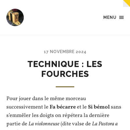
MENU
Tempo
-
Des
petites
musiques
17 NOVEMBRE 2024
dans
la
TECHNIQUE : LES
tête,
FOURCHES
dans
les
mains,
et...
dans
Pour jouer dans le même morceau
les
pieds.
successivement le
Fa bécarre
et le
Si bémol
sans
s’emmêler les doigts on répétera la dernière
partie de
La violonneuse
(dite valse de
La Pastora a