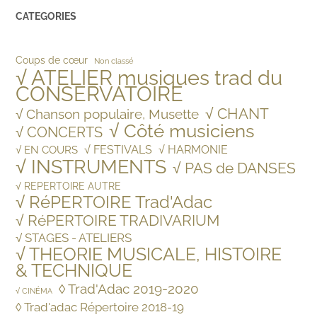
CATEGORIES
Coups de cœur
Non classé
√ ATELIER musiques trad du
CONSERVATOIRE
√ CHANT
√ Chanson populaire, Musette
√ Côté musiciens
√ CONCERTS
√ FESTIVALS
√ HARMONIE
√ EN COURS
√ INSTRUMENTS
√ PAS de DANSES
√ REPERTOIRE AUTRE
√ RéPERTOIRE Trad'Adac
√ RéPERTOIRE TRADIVARIUM
√ STAGES - ATELIERS
√ THEORIE MUSICALE, HISTOIRE
& TECHNIQUE
◊ Trad'Adac 2019-2020
√ CINÉMA
◊ Trad'adac Répertoire 2018-19