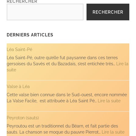
RECHERCHER
RECHERCHER
DERNIERS ARTICLES
Léa Saint-Pé
Léa Saint-Pé, outre qu’elle fut paysanne dans ces terres
gersoises du Savès et du Bazadais, s’est entichée très…
Lire la
:
suite
Léa
Saint-
Valse à Léa
Pé
Cette valse bien connue dans le Sud-ouest, encore nommée
:
La Valse Facile, est attribuée à Léa Saint Pé…
Lire la suite
Valse
à
Peyroton (sauts)
Léa
Peyroutou est un traditionnel du Béarn, et fait partie des
:
sauts. La chanson se moque du pauvre Pierrot…
Lire la suite