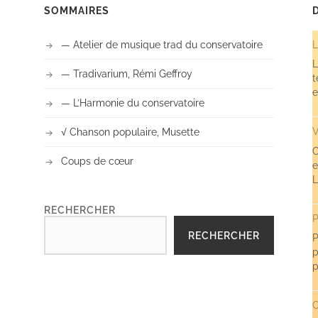
SOMMAIRES
— Atelier de musique trad du conservatoire
L
L
— Tradivarium, Rémi Geffroy
t
e
— L’Harmonie du conservatoire
V
√ Chanson populaire, Musette
C
Coups de cœur
e
L
RECHERCHER
P
RECHERCHER
P
p
p
C