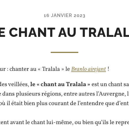
pieds.
16 JANVIER 2023
E CHANT AU TRALA
ur : chanter au « Tralala » le
Branlo airejant
!
es veillées,
le « chant au Tralala »
est un chant s
 dans plusieurs régions, entre autres l’Auvergne, 
où il était bien plus courant de l’entendre que d’en
tent avant le chant lui-même, ou bien qu’ils le repr