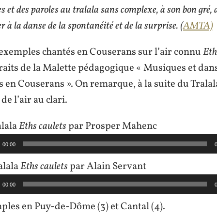
es et des paroles au tralala sans complexe, à son bon gré, 
 à la danse de la spontanéité et de la surprise. (
AMTA)
 exemples chantés en Couserans sur l’air connu
Eth
raits de la Malette pédagogique « Musiques et dan
s en Couserans ». On remarque, à la suite du Tralala
de l’air au clari.
Lecteur
alala
Eths caulets
par Prosper Mahenc
audio
00:00
Lecteur
alala
Eths caulets
par Alain Servant
audio
00:00
ples en Puy-de-Dôme (3) et Cantal (4).