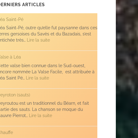
DERNIERS ARTICLES
éa Saint-Pé
éa Saint-Pé, outre qu’elle fut paysanne dans ces
erres gersoises du Savès et du Bazadais, s’est
:
ntichée très…
Lire la suite
Léa
Saint-
alse à Léa
Pé
ette valse bien connue dans le Sud-ouest,
ncore nommée La Valse Facile, est attribuée à
:
éa Saint Pé…
Lire la suite
Valse
à
eyroton (sauts)
Léa
eyroutou est un traditionnel du Béarn, et fait
artie des sauts. La chanson se moque du
:
auvre Pierrot…
Lire la suite
Peyroton
(sauts)
hauffe