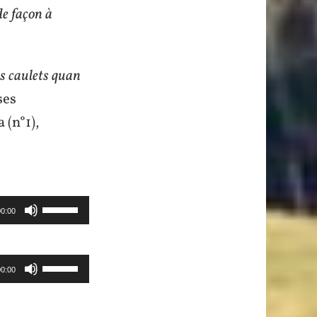
de façon à
s caulets quan
ses
 (n°1),
Utilisez
00:00
les
flèches
Utilisez
00:00
haut/bas
les
pour
flèches