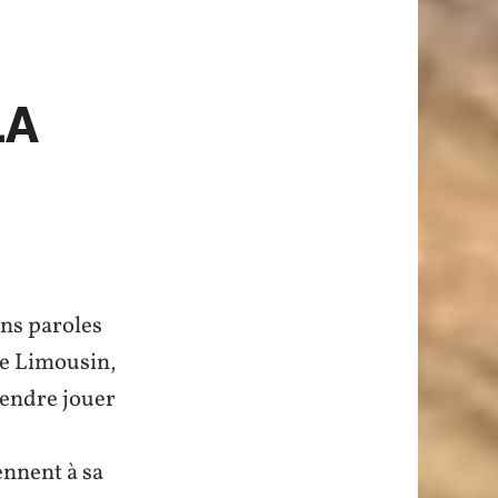
LA
ans paroles
le Limousin,
tendre jouer
ennent à sa