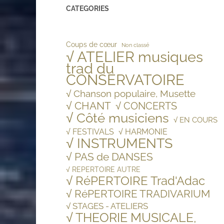
CATEGORIES
Coups de cœur
Non classé
√ ATELIER musiques
trad du
CONSERVATOIRE
√ Chanson populaire, Musette
√ CHANT
√ CONCERTS
√ Côté musiciens
√ EN COURS
√ FESTIVALS
√ HARMONIE
√ INSTRUMENTS
√ PAS de DANSES
√ REPERTOIRE AUTRE
√ RéPERTOIRE Trad'Adac
√ RéPERTOIRE TRADIVARIUM
√ STAGES - ATELIERS
√ THEORIE MUSICALE,