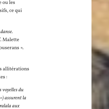
e ou les
ifs, ce qui
 danse.
. Malette
ouserans ».
 allitérations
es :
 voyelles du
 ») assurent la
tralala aux