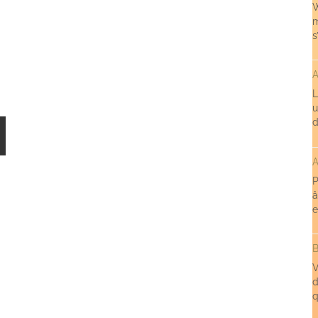
W
m
s
A
L
u
d
A
P
â
e
B
V
d
q