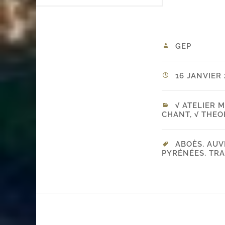
GEP
16 JANVIER 
√ ATELIER 
CHANT
,
√ THEO
ABOÈS
,
AUV
PYRÉNÉES
,
TRA