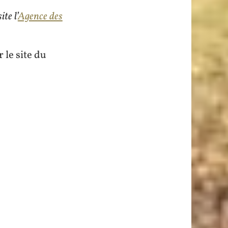
augmenter
haut/bas
site l’
Agence des
ou
pour
diminuer
augmenter
r le site du
le
ou
volume.
diminuer
le
volume.