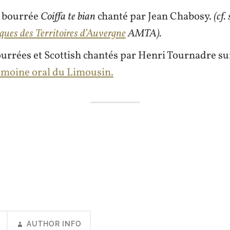
a bourrée
Coiffa te bian
chanté par Jean Chabosy.
(cf. 
ues des Territoires d’Auvergne
AMTA).
ourrées et Scottish chantés par
Henri Tournadre
su
imoine oral du Limousin.
AUTHOR INFO