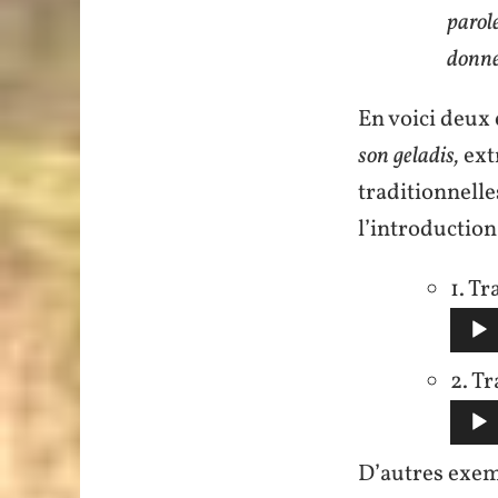
parol
donner
En voici deux
son geladis,
ext
traditionnelle
l’introduction 
1. Tr
2. Tr
D’autres exem