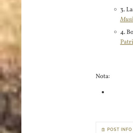
3. L
Musiq
4. B
Patr
Nota:
POST INFO