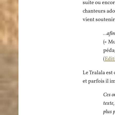
suite ou encor
chanteurs adop
vient soutenir 
…afin
(
« Mu
péda
(
Edi
Le Tralala est
et parfois il i
Ces o
texte,
plus 