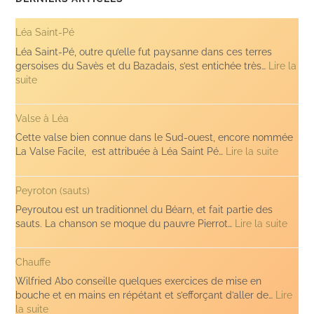
Léa Saint-Pé
Léa Saint-Pé, outre qu’elle fut paysanne dans ces terres
gersoises du Savès et du Bazadais, s’est entichée très…
Lire la
:
suite
Léa
Saint-
Valse à Léa
Pé
Cette valse bien connue dans le Sud-ouest, encore nommée
:
La Valse Facile, est attribuée à Léa Saint Pé…
Lire la suite
Valse
à
Peyroton (sauts)
Léa
Peyroutou est un traditionnel du Béarn, et fait partie des
:
sauts. La chanson se moque du pauvre Pierrot…
Lire la suite
Peyro
(sauts
Chauffe
Wilfried Abo conseille quelques exercices de mise en
bouche et en mains en répétant et s’efforçant d’aller de…
Lire
:
la suite