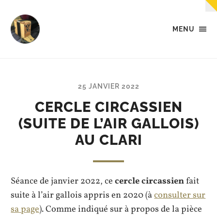
MENU
Tempo
-
Des
petites
musiques
25 JANVIER 2022
dans
la
CERCLE CIRCASSIEN
tête,
(SUITE DE L’AIR GALLOIS)
dans
les
AU CLARI
mains,
et...
dans
les
pieds.
Séance de janvier 2022, ce
cercle circassien
fait
suite à l’air gallois appris en 2020 (à
consulter sur
sa page
). Comme indiqué sur à propos de la pièce