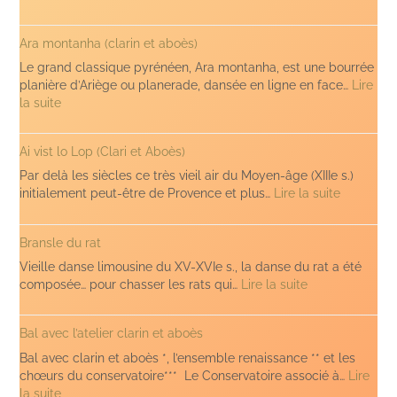
Chauffe
Ara montanha (clarin et aboès)
Le grand classique pyrénéen, Ara montanha, est une bourrée
planière d’Ariège ou planerade, dansée en ligne en face…
Lire
:
la suite
Ara
montanha
Ai vist lo Lop (Clari et Aboès)
(clarin
et
Par delà les siècles ce très vieil air du Moyen-âge (XIIIe s.)
aboès)
:
initialement peut-être de Provence et plus…
Lire la suite
Ai
vist
Bransle du rat
lo
Lop
Vieille danse limousine du XV-XVIe s., la danse du rat a été
(Clari
:
composée… pour chasser les rats qui…
Lire la suite
et
Bransle
Aboès)
du
Bal avec l’atelier clarin et aboès
rat
Bal avec clarin et aboès *, l’ensemble renaissance ** et les
chœurs du conservatoire*** Le Conservatoire associé à…
Lire
:
la suite