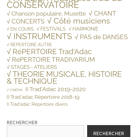
CONSERVATOIRE
√ CHANT
√ Chanson populaire, Musette
√ Côté musiciens
√ CONCERTS
√ FESTIVALS
√ HARMONIE
√ EN COURS
√ INSTRUMENTS
√ PAS de DANSES
√ REPERTOIRE AUTRE
√ RéPERTOIRE Trad'Adac
√ RéPERTOIRE TRADIVARIUM
√ STAGES - ATELIERS
√ THEORIE MUSICALE, HISTOIRE
& TECHNIQUE
◊ Trad'Adac 2019-2020
√ CINÉMA
◊ Trad'adac Répertoire 2018-19
◊ Trad'adac Répertoire divers
RECHERCHER
RECHERCHER