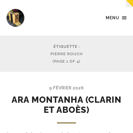
MENU
Tempo
-
Des
petites
ÉTIQUETTE :
musiques
PIERRE ROUCH
dans
(PAGE 1 OF 4)
la
tête,
dans
les
mains,
9 FÉVRIER 2026
et...
dans
ARA MONTANHA (CLARIN
les
ET ABOÈS)
pieds.