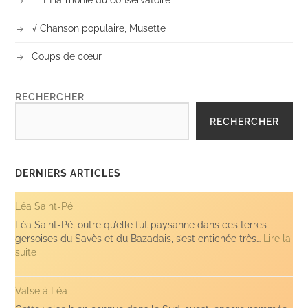
√ Chanson populaire, Musette
Coups de cœur
RECHERCHER
RECHERCHER
DERNIERS ARTICLES
Léa Saint-Pé
Léa Saint-Pé, outre qu’elle fut paysanne dans ces terres
gersoises du Savès et du Bazadais, s’est entichée très…
Lire la
:
suite
Léa
Saint-
Valse à Léa
Pé