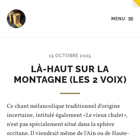
MENU
Tempo
-
Des
petites
musiques
15 OCTOBRE 2025
dans
la
LÀ-HAUT SUR LA
tête,
MONTAGNE (LES 2 VOIX)
dans
les
mains,
et...
dans
Ce chant mélancolique traditionnel d’origine
les
pieds.
incertaine, intitulé également «Le vieux chalet»,
n’est pas spécialement situé dans la sphère
occitane. Il viendrait même de l’Ain ou de Haute-