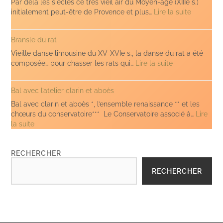
et
Par delà les siècles ce très vieil air du Moyen-âge (XIIIe s.)
aboès)
:
initialement peut-être de Provence et plus…
Lire la suite
Ai
vist
Bransle du rat
lo
Lop
Vieille danse limousine du XV-XVIe s., la danse du rat a été
(Clari
:
composée… pour chasser les rats qui…
Lire la suite
et
Bransle
Aboès)
du
Bal avec l’atelier clarin et aboès
rat
Bal avec clarin et aboès *, l’ensemble renaissance ** et les
chœurs du conservatoire*** Le Conservatoire associé à…
Lire
:
la suite
Bal
avec
RECHERCHER
l’atelier
clarin
RECHERCHER
et
aboès