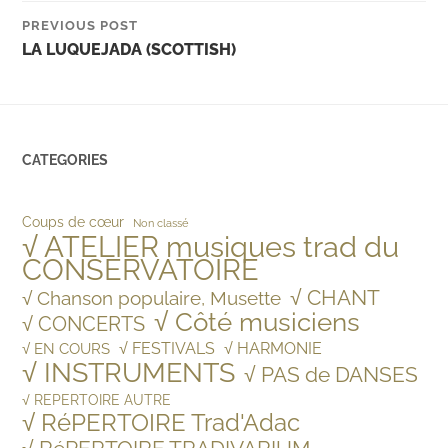
PREVIOUS POST
LA LUQUEJADA (SCOTTISH)
CATEGORIES
Coups de cœur
Non classé
√ ATELIER musiques trad du
CONSERVATOIRE
√ CHANT
√ Chanson populaire, Musette
√ Côté musiciens
√ CONCERTS
√ FESTIVALS
√ HARMONIE
√ EN COURS
√ INSTRUMENTS
√ PAS de DANSES
√ REPERTOIRE AUTRE
√ RéPERTOIRE Trad'Adac