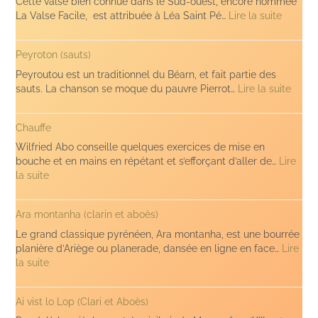
Cette valse bien connue dans le Sud-ouest, encore nommée
:
La Valse Facile, est attribuée à Léa Saint Pé…
Lire la suite
Valse
à
Peyroton (sauts)
Léa
Peyroutou est un traditionnel du Béarn, et fait partie des
:
sauts. La chanson se moque du pauvre Pierrot…
Lire la suite
Peyro
(sauts
Chauffe
Wilfried Abo conseille quelques exercices de mise en
bouche et en mains en répétant et s’efforçant d’aller de…
Lire
:
la suite
Chauffe
Ara montanha (clarin et aboès)
Le grand classique pyrénéen, Ara montanha, est une bourrée
planière d’Ariège ou planerade, dansée en ligne en face…
Lire
:
la suite
Ara
montanha
Ai vist lo Lop (Clari et Aboès)
(clarin