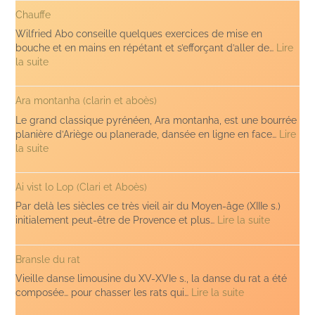
(sauts
Chauffe
Wilfried Abo conseille quelques exercices de mise en
bouche et en mains en répétant et s’efforçant d’aller de…
Lire
:
la suite
Chauffe
Ara montanha (clarin et aboès)
Le grand classique pyrénéen, Ara montanha, est une bourrée
planière d’Ariège ou planerade, dansée en ligne en face…
Lire
:
la suite
Ara
montanha
Ai vist lo Lop (Clari et Aboès)
(clarin
et
Par delà les siècles ce très vieil air du Moyen-âge (XIIIe s.)
aboès)
:
initialement peut-être de Provence et plus…
Lire la suite
Ai
vist
Bransle du rat
lo
Lop
Vieille danse limousine du XV-XVIe s., la danse du rat a été
(Clari
:
composée… pour chasser les rats qui…
Lire la suite
et
Bransle