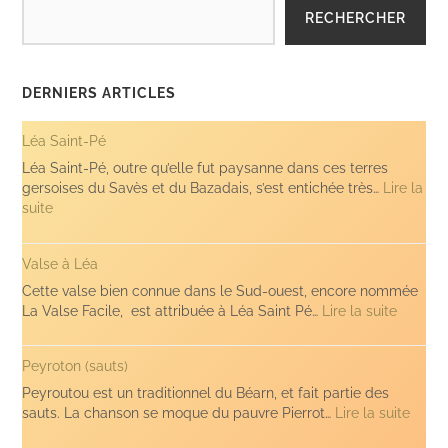
RECHERCHER
DERNIERS ARTICLES
Léa Saint-Pé
Léa Saint-Pé, outre qu’elle fut paysanne dans ces terres
gersoises du Savès et du Bazadais, s’est entichée très…
Lire la
:
suite
Léa
Saint-
Valse à Léa
Pé
Cette valse bien connue dans le Sud-ouest, encore nommée
:
La Valse Facile, est attribuée à Léa Saint Pé…
Lire la suite
Valse
à
Peyroton (sauts)
Léa
Peyroutou est un traditionnel du Béarn, et fait partie des
:
sauts. La chanson se moque du pauvre Pierrot…
Lire la suite
Peyro