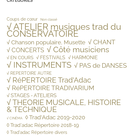
CATEGORIES
Coups de cœur
Non classé
√ ATELIER musiques trad du
CONSERVATOIRE
√ CHANT
√ Chanson populaire, Musette
√ Côté musiciens
√ CONCERTS
√ FESTIVALS
√ HARMONIE
√ EN COURS
√ INSTRUMENTS
√ PAS de DANSES
√ REPERTOIRE AUTRE
√ RéPERTOIRE Trad'Adac
√ RéPERTOIRE TRADIVARIUM
√ STAGES - ATELIERS
√ THEORIE MUSICALE, HISTOIRE
& TECHNIQUE
◊ Trad'Adac 2019-2020
√ CINÉMA
◊ Trad'adac Répertoire 2018-19
◊ Trad'adac Répertoire divers