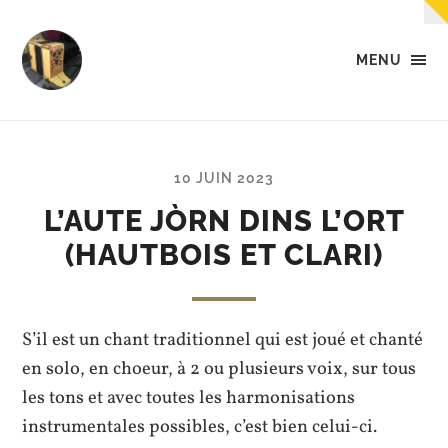
MENU
Tempo
-
Des
petites
musiques
10 JUIN 2023
dans
la
L’AUTE JÒRN DINS L’ORT
tête,
(HAUTBOIS ET CLARI)
dans
les
mains,
et...
dans
S’il est un chant traditionnel qui est joué et chanté
les
pieds.
en solo, en choeur, à 2 ou plusieurs voix, sur tous
les tons et avec toutes les harmonisations
instrumentales possibles, c’est bien celui-ci.