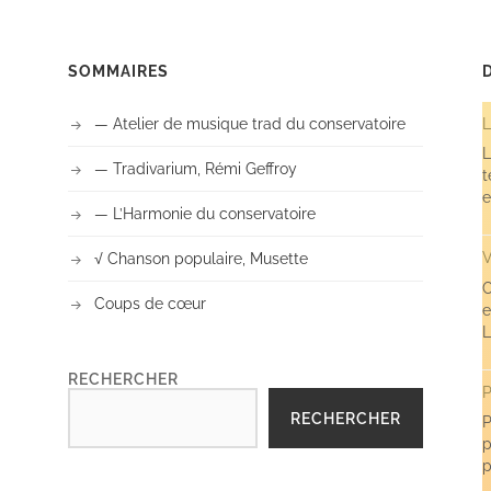
SOMMAIRES
— Atelier de musique trad du conservatoire
L
L
— Tradivarium, Rémi Geffroy
t
e
— L’Harmonie du conservatoire
V
√ Chanson populaire, Musette
C
Coups de cœur
e
L
RECHERCHER
P
RECHERCHER
P
p
p