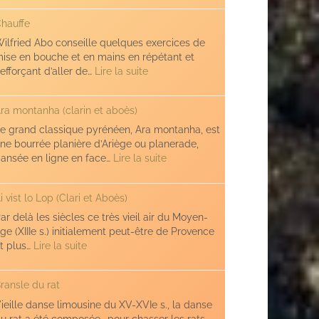
(sauts)
hauffe
ilfried Abo conseille quelques exercices de
ise en bouche et en mains en répétant et
:
’efforçant d’aller de…
Lire la suite
Chauffe
ra montanha (clarin et aboès)
e grand classique pyrénéen, Ara montanha, est
ne bourrée planière d’Ariège ou planerade,
:
ansée en ligne en face…
Lire la suite
Ara
montanha
i vist lo Lop (Clari et Aboès)
(clarin
et
ar delà les siècles ce très vieil air du Moyen-
aboès)
ge (XIIIe s.) initialement peut-être de Provence
:
t plus…
Lire la suite
Ai
vist
ransle du rat
lo
Lop
ieille danse limousine du XV-XVIe s., la danse
(Clari
u rat a été composée… pour chasser les rats