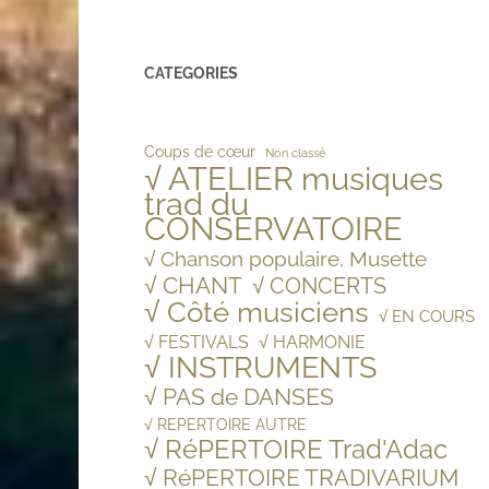
CATEGORIES
Coups de cœur
Non classé
√ ATELIER musiques
trad du
CONSERVATOIRE
√ Chanson populaire, Musette
√ CHANT
√ CONCERTS
√ Côté musiciens
√ EN COURS
√ FESTIVALS
√ HARMONIE
√ INSTRUMENTS
√ PAS de DANSES
√ REPERTOIRE AUTRE
√ RéPERTOIRE Trad'Adac
√ RéPERTOIRE TRADIVARIUM