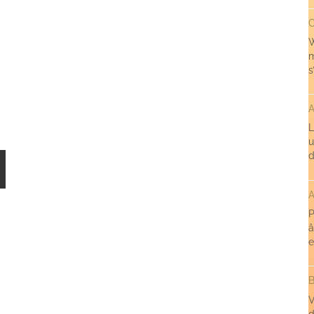
C
W
m
s
A
L
u
d
A
P
â
e
B
V
d