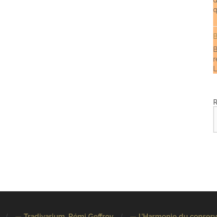
q
B
B
r
L
— Tradivarium, Rémi Geffroy
— L’Harmonie du conserv