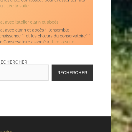
et
:
ui…
Lire la suite
Aboès)
Bransle
du
al avec l’atelier clarin et aboès
rat
al avec clarin et aboès *, l’ensemble
enaissance ** et les chœurs du conservatoire***
:
e Conservatoire associé à…
Lire la suite
Bal
avec
l’atelier
RECHERCHER
clarin
et
RECHERCHER
aboès
atoire