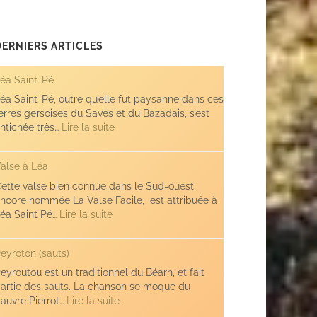
DERNIERS ARTICLES
éa Saint-Pé
éa Saint-Pé, outre qu’elle fut paysanne dans ces
erres gersoises du Savès et du Bazadais, s’est
:
ntichée très…
Lire la suite
Léa
Saint-
alse à Léa
Pé
ette valse bien connue dans le Sud-ouest,
ncore nommée La Valse Facile, est attribuée à
:
éa Saint Pé…
Lire la suite
Valse
à
eyroton (sauts)
Léa
eyroutou est un traditionnel du Béarn, et fait
artie des sauts. La chanson se moque du
:
auvre Pierrot…
Lire la suite
Peyroton