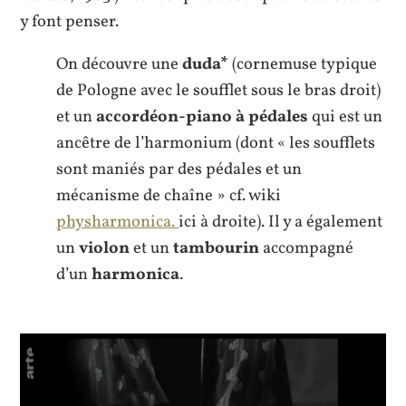
y font penser.
On découvre une
duda*
(cornemuse typique
de Pologne avec le soufflet sous le bras droit)
et un
accordéon-piano à pédales
qui est un
ancêtre de l’harmonium (dont « les soufflets
sont maniés par des pédales et un
mécanisme de chaîne » cf. wiki
physharmonica.
ici à droite). Il y a également
un
violon
et un
tambourin
accompagné
d’un
harmonica
.