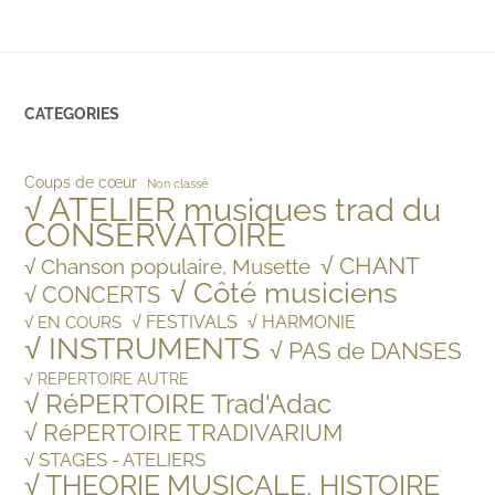
CATEGORIES
Coups de cœur
Non classé
√ ATELIER musiques trad du
CONSERVATOIRE
√ CHANT
√ Chanson populaire, Musette
√ Côté musiciens
√ CONCERTS
√ FESTIVALS
√ HARMONIE
√ EN COURS
√ INSTRUMENTS
√ PAS de DANSES
√ REPERTOIRE AUTRE
√ RéPERTOIRE Trad'Adac
√ RéPERTOIRE TRADIVARIUM
√ STAGES - ATELIERS
√ THEORIE MUSICALE, HISTOIRE