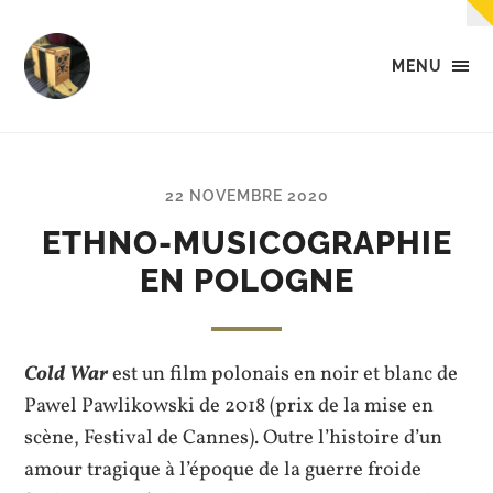
MENU
Tempo
-
Des
petites
musiques
22 NOVEMBRE 2020
dans
la
ETHNO-MUSICOGRAPHIE
tête,
EN POLOGNE
dans
les
mains,
et...
dans
Cold War
est un film polonais en noir et blanc de
les
pieds.
Pawel Pawlikowski de 2018 (prix de la mise en
scène, Festival de Cannes). Outre l’histoire d’un
amour tragique à l’époque de la guerre froide