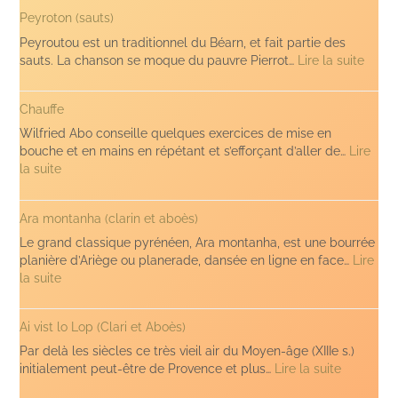
à
Peyroton (sauts)
Léa
Peyroutou est un traditionnel du Béarn, et fait partie des
:
sauts. La chanson se moque du pauvre Pierrot…
Lire la suite
Peyro
(sauts
Chauffe
Wilfried Abo conseille quelques exercices de mise en
bouche et en mains en répétant et s’efforçant d’aller de…
Lire
:
la suite
Chauffe
Ara montanha (clarin et aboès)
Le grand classique pyrénéen, Ara montanha, est une bourrée
planière d’Ariège ou planerade, dansée en ligne en face…
Lire
:
la suite
Ara
montanha
Ai vist lo Lop (Clari et Aboès)
(clarin
et
Par delà les siècles ce très vieil air du Moyen-âge (XIIIe s.)
aboès)
:
initialement peut-être de Provence et plus…
Lire la suite
Ai