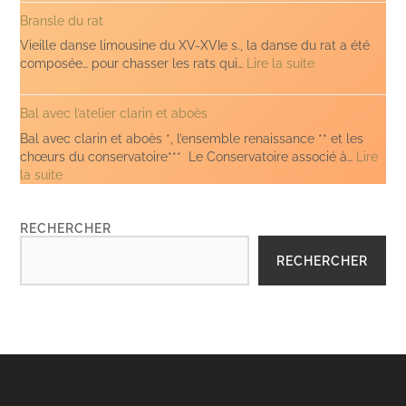
vist
Bransle du rat
lo
Lop
Vieille danse limousine du XV-XVIe s., la danse du rat a été
(Clari
:
composée… pour chasser les rats qui…
Lire la suite
et
Bransle
Aboès)
du
Bal avec l’atelier clarin et aboès
rat
Bal avec clarin et aboès *, l’ensemble renaissance ** et les
chœurs du conservatoire*** Le Conservatoire associé à…
Lire
:
la suite
Bal
avec
RECHERCHER
l’atelier
clarin
RECHERCHER
et
aboès