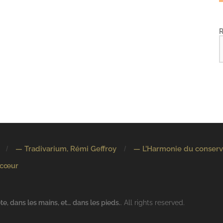
— Tradivarium, Rémi Geffroy
— L’Harmonie du conserv
 cœur
e, dans les mains, et… dans les pieds.
. All rights reserved.