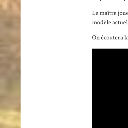
Le maître joue
modèle actue
On écoutera la