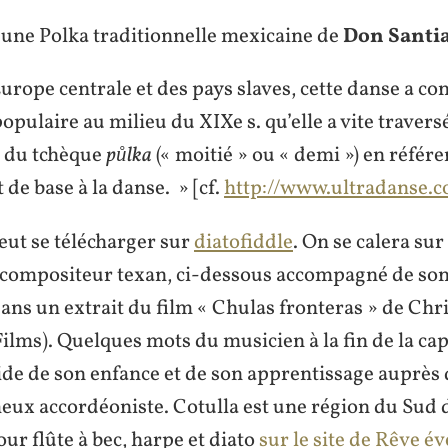
pieds.
 une Polka traditionnelle mexicaine de
Don Santi
urope centrale et des pays slaves, cette danse a co
ulaire au milieu du XIXe s. qu’elle a vite traversé
« du tchèque
půlka
(« moitié » ou « demi ») en référ
 de base à la danse. » [cf.
http://www.ultradanse.
eut se télécharger sur
diatofiddle
. On se calera su
 compositeur texan, ci-dessous accompagné de son 
 dans un extrait du film « Chulas fronteras » de Chr
ilms). Quelques mots du musicien à la fin de la ca
ide de son enfance et de son apprentissage auprès 
ux accordéoniste. Cotulla est une région du Sud 
our flûte à bec, harpe et diato
sur le site de Rêve év