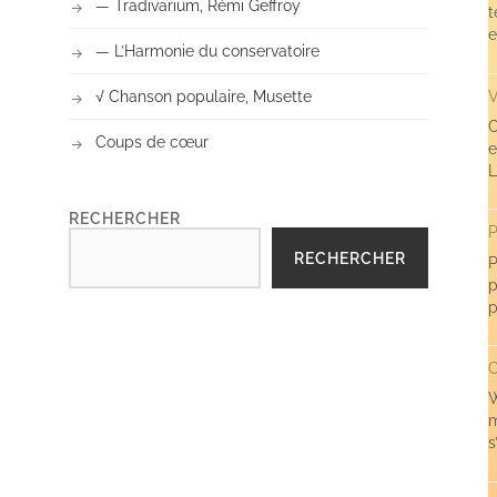
— Tradivarium, Rémi Geffroy
t
e
— L’Harmonie du conservatoire
V
√ Chanson populaire, Musette
C
Coups de cœur
e
L
RECHERCHER
P
RECHERCHER
P
p
p
C
W
m
s