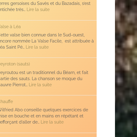
erres gersoises du Savès et du Bazadais, s’est
:
ntichée très…
Lire la suite
Léa
Saint-
alse à Léa
Pé
ette valse bien connue dans le Sud-ouest,
ncore nommée La Valse Facile, est attribuée à
:
éa Saint Pé…
Lire la suite
Valse
à
eyroton (sauts)
Léa
eyroutou est un traditionnel du Béarn, et fait
artie des sauts. La chanson se moque du
:
auvre Pierrot…
Lire la suite
Peyroton
(sauts)
hauffe
ilfried Abo conseille quelques exercices de
ise en bouche et en mains en répétant et
:
’efforçant d’aller de…
Lire la suite
Chauffe