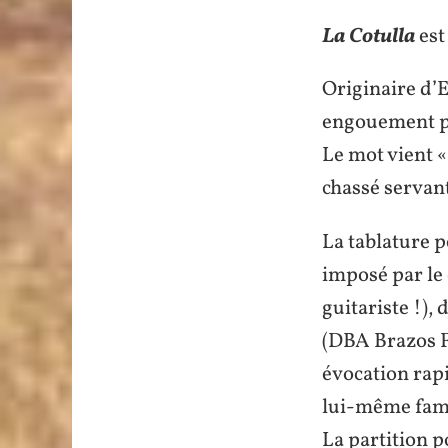
La Cotulla
est
Originaire d’E
engouement pop
Le mot vient 
chassé servant
La tablature p
imposé par le
guitariste !),
(DBA Brazos F
évocation rap
lui-même fame
La partition p