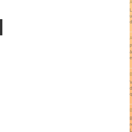
A
L
u
d
A
P
â
e
B
V
d
q
B
B
r
L