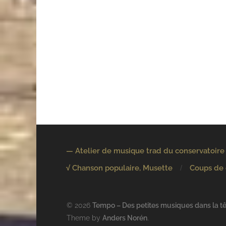
— Atelier de musique trad du conservatoire
√ Chanson populaire, Musette
Coups de
© 2026
Tempo – Des petites musiques dans la têt
Theme by
Anders Norén
.