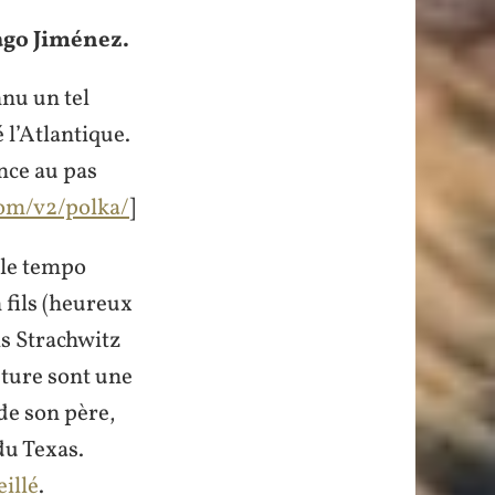
ago Jiménez.
nnu un tel
 l’Atlantique.
ence au pas
com/v2/polka/
]
r le tempo
fils (heureux
is Strachwitz
pture sont une
de son père,
du Texas.
eillé
.