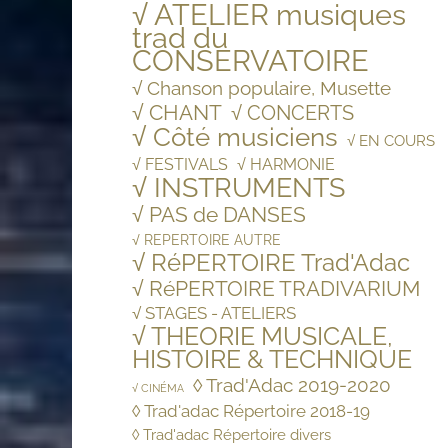
√ ATELIER musiques
trad du
CONSERVATOIRE
√ Chanson populaire, Musette
√ CHANT
√ CONCERTS
√ Côté musiciens
√ EN COURS
√ FESTIVALS
√ HARMONIE
√ INSTRUMENTS
√ PAS de DANSES
√ REPERTOIRE AUTRE
√ RéPERTOIRE Trad'Adac
√ RéPERTOIRE TRADIVARIUM
√ STAGES - ATELIERS
√ THEORIE MUSICALE,
HISTOIRE & TECHNIQUE
◊ Trad'Adac 2019-2020
√ CINÉMA
◊ Trad'adac Répertoire 2018-19
◊ Trad'adac Répertoire divers