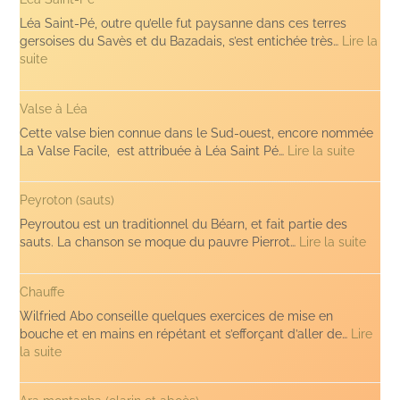
Léa Saint-Pé, outre qu’elle fut paysanne dans ces terres
gersoises du Savès et du Bazadais, s’est entichée très…
Lire la
:
suite
Léa
Saint-
Valse à Léa
Pé
Cette valse bien connue dans le Sud-ouest, encore nommée
:
La Valse Facile, est attribuée à Léa Saint Pé…
Lire la suite
Valse
à
Peyroton (sauts)
Léa
Peyroutou est un traditionnel du Béarn, et fait partie des
:
sauts. La chanson se moque du pauvre Pierrot…
Lire la suite
Peyro
(sauts
Chauffe
Wilfried Abo conseille quelques exercices de mise en
bouche et en mains en répétant et s’efforçant d’aller de…
Lire
:
la suite
Chauffe