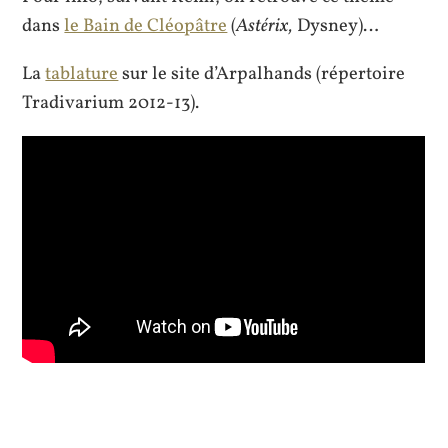
dans
le Bain de Cléopâtre
(
Astérix,
Dysney)…
La
tablature
sur le site d’Arpalhands (répertoire
Tradivarium 2012-13).