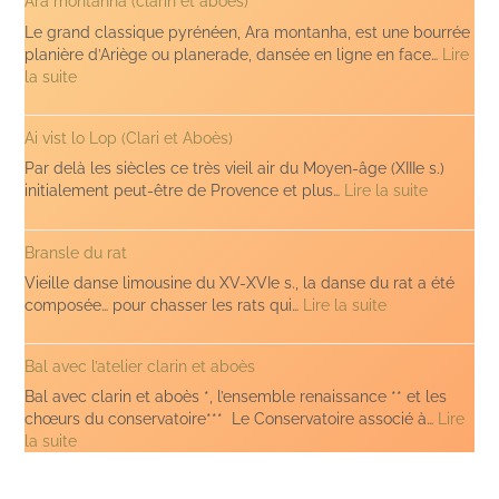
Ara montanha (clarin et aboès)
Le grand classique pyrénéen, Ara montanha, est une bourrée
planière d’Ariège ou planerade, dansée en ligne en face…
Lire
:
la suite
Ara
montanha
Ai vist lo Lop (Clari et Aboès)
(clarin
et
Par delà les siècles ce très vieil air du Moyen-âge (XIIIe s.)
aboès)
:
initialement peut-être de Provence et plus…
Lire la suite
Ai
vist
Bransle du rat
lo
Lop
Vieille danse limousine du XV-XVIe s., la danse du rat a été
(Clari
:
composée… pour chasser les rats qui…
Lire la suite
et
Bransle
Aboès)
du
Bal avec l’atelier clarin et aboès
rat
Bal avec clarin et aboès *, l’ensemble renaissance ** et les
chœurs du conservatoire*** Le Conservatoire associé à…
Lire
:
la suite
Bal
avec