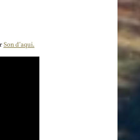
ir
Son d’aqui.