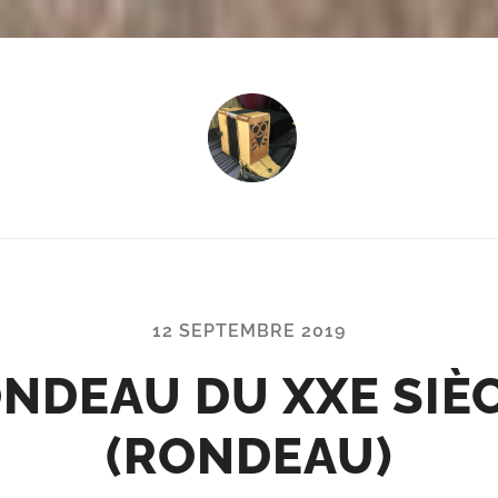
Tempo
-
Des
petites
musiques
dans
12 SEPTEMBRE 2019
la
tête,
NDEAU DU XXE SIÈ
dans
les
mains,
(RONDEAU)
et...
dans
les