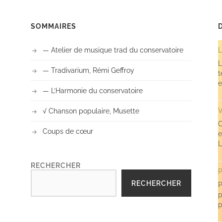
SOMMAIRES
— Atelier de musique trad du conservatoire
L
L
— Tradivarium, Rémi Geffroy
t
e
— L’Harmonie du conservatoire
V
√ Chanson populaire, Musette
C
Coups de cœur
e
L
RECHERCHER
P
RECHERCHER
P
p
p