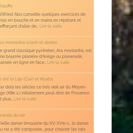
(sauts)
hauffe
ilfried Abo conseille quelques exercices de
ise en bouche et en mains en répétant et
:
’efforçant d’aller de…
Lire la suite
Chauffe
ra montanha (clarin et aboès)
e grand classique pyrénéen, Ara montanha, est
ne bourrée planière d’Ariège ou planerade,
:
ansée en ligne en face…
Lire la suite
Ara
montanha
i vist lo Lop (Clari et Aboès)
(clarin
et
ar delà les siècles ce très vieil air du Moyen-
aboès)
ge (XIIIe s.) initialement peut-être de Provence
:
t plus…
Lire la suite
Ai
vist
ransle du rat
lo
Lop
ieille danse limousine du XV-XVIe s., la danse
(Clari
u rat a été composée… pour chasser les rats