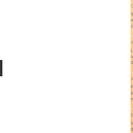
C
W
m
s
A
L
u
d
A
P
â
e
B
V
d