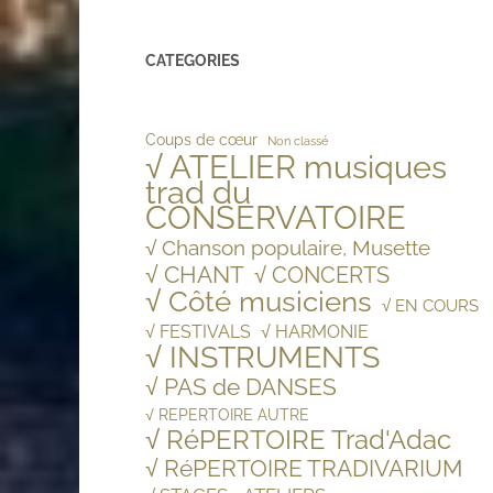
CATEGORIES
Coups de cœur
Non classé
√ ATELIER musiques
trad du
CONSERVATOIRE
√ Chanson populaire, Musette
√ CHANT
√ CONCERTS
√ Côté musiciens
√ EN COURS
√ FESTIVALS
√ HARMONIE
√ INSTRUMENTS
√ PAS de DANSES
√ REPERTOIRE AUTRE
√ RéPERTOIRE Trad'Adac
√ RéPERTOIRE TRADIVARIUM