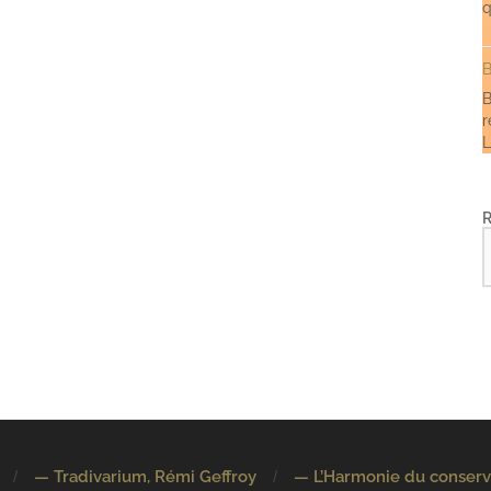
q
B
B
r
L
— Tradivarium, Rémi Geffroy
— L’Harmonie du conserv