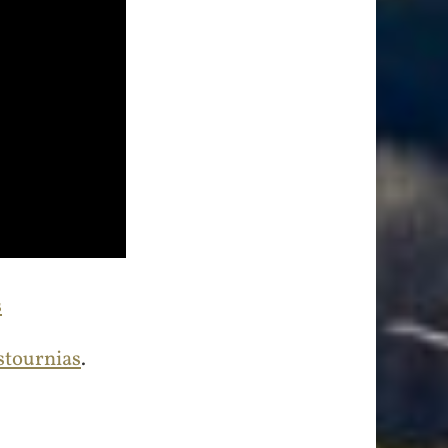
s
stournias
.