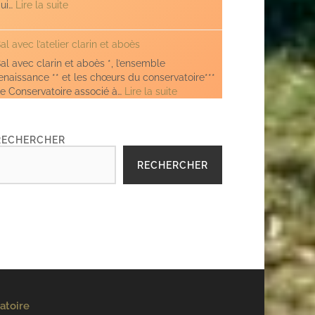
et
:
ui…
Lire la suite
Aboès)
Bransle
du
al avec l’atelier clarin et aboès
rat
al avec clarin et aboès *, l’ensemble
enaissance ** et les chœurs du conservatoire***
:
e Conservatoire associé à…
Lire la suite
Bal
avec
l’atelier
RECHERCHER
clarin
et
RECHERCHER
aboès
atoire