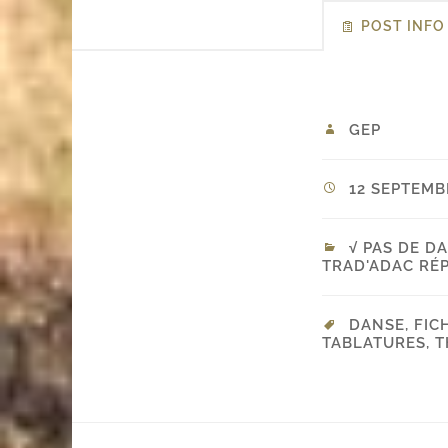
POST INFO
GEP
12 SEPTEMBR
√ PAS DE D
TRAD'ADAC RÉP
DANSE
,
FIC
TABLATURES
,
T