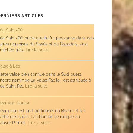
DERNIERS ARTICLES
éa Saint-Pé
éa Saint-Pé, outre qu’elle fut paysanne dans ces
erres gersoises du Savès et du Bazadais, s’est
:
ntichée très…
Lire la suite
Léa
Saint-
alse à Léa
Pé
ette valse bien connue dans le Sud-ouest,
ncore nommée La Valse Facile, est attribuée à
:
éa Saint Pé…
Lire la suite
Valse
à
eyroton (sauts)
Léa
eyroutou est un traditionnel du Béarn, et fait
artie des sauts. La chanson se moque du
:
auvre Pierrot…
Lire la suite
Peyroton