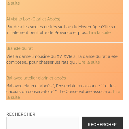
:
la suite
Ara
montanha
Ai vist lo Lop (Clari et Aboès)
(clarin
et
Par delà les siècles ce très vieil air du Moyen-âge (XIIIe s.)
aboès)
:
initialement peut-être de Provence et plus…
Lire la suite
Ai
vist
Bransle du rat
lo
Lop
Vieille danse limousine du XV-XVIe s., la danse du rat a été
(Clari
:
composée… pour chasser les rats qui…
Lire la suite
et
Bransle
Aboès)
du
Bal avec l’atelier clarin et aboès
rat
Bal avec clarin et aboès *, l’ensemble renaissance ** et les
chœurs du conservatoire*** Le Conservatoire associé à…
Lire
:
la suite
Bal
avec
RECHERCHER
l’atelier
clarin
RECHERCHER
et