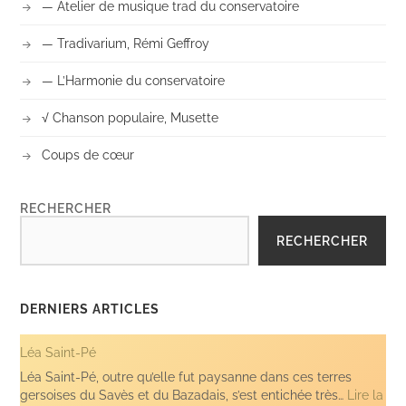
— Atelier de musique trad du conservatoire
— Tradivarium, Rémi Geffroy
— L’Harmonie du conservatoire
√ Chanson populaire, Musette
Coups de cœur
RECHERCHER
RECHERCHER
DERNIERS ARTICLES
Léa Saint-Pé
Léa Saint-Pé, outre qu’elle fut paysanne dans ces terres
gersoises du Savès et du Bazadais, s’est entichée très…
Lire la