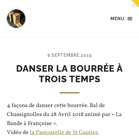
MENU
Tempo
-
Des
petites
musiques
8 SEPTEMBRE 2019
dans
la
DANSER LA BOURRÉE À
tête,
TROIS TEMPS
dans
les
mains,
et...
dans
4 façons de danser cette bourrée. Bal de
les
pieds.
Chassignolles du 28 Avril 2018 animé par « La
Bande à Françoise ».
Vidéo de
la Pastourelle de St Gautier.