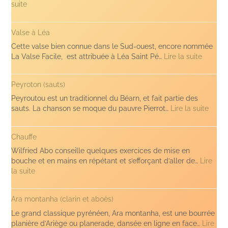
:
suite
Léa
Saint-
Valse à Léa
Pé
Cette valse bien connue dans le Sud-ouest, encore nommée
:
La Valse Facile, est attribuée à Léa Saint Pé…
Lire la suite
Valse
à
Peyroton (sauts)
Léa
Peyroutou est un traditionnel du Béarn, et fait partie des
:
sauts. La chanson se moque du pauvre Pierrot…
Lire la suite
Peyro
(sauts
Chauffe
Wilfried Abo conseille quelques exercices de mise en
bouche et en mains en répétant et s’efforçant d’aller de…
Lire
:
la suite
Chauffe
Ara montanha (clarin et aboès)
Le grand classique pyrénéen, Ara montanha, est une bourrée
planière d’Ariège ou planerade, dansée en ligne en face…
Lire