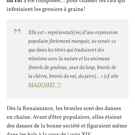
du rat
a été composée… pour chasser les rats qui
infestaient les greniers à grains!
Elle est « représentati(ve) d’une expression
populaire fortement marquée, ne serait-ce
que dans les titres qui traduisent des
relations avec la nature et les animaux
(branle de gouloux, saut du loup, branle de
la chèvre, branle du rat, du jairs)… » (cf. site
MADOHEJ, *)
Dès la Renaissance, les branles sont des danses
en chaîne. Avant d’être populaires, elles étaient
des danses de la bonne société et figuraient même
dans les bals à la cour de
L
ouis XIV.