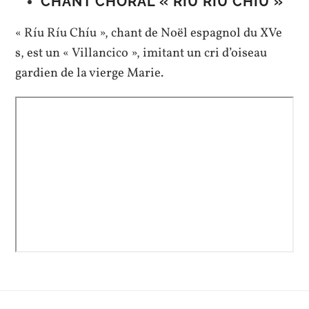
CHANT CHORAL « RÍU RÍU CHÍU »
« Ríu Ríu Chíu », chant de Noël espagnol du XVe
s, est un « Villancico », imitant un cri d’oiseau
gardien de la vierge Marie.