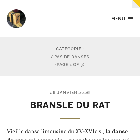
MENU
Tempo
-
Des
petites
CATÉGORIE :
musiques
√ PAS DE DANSES
dans
(PAGE 1 OF 3)
la
tête,
dans
les
mains,
26 JANVIER 2026
et...
dans
BRANSLE DU RAT
les
pieds.
Vieille danse limousine du XV-XVIe s.,
la danse