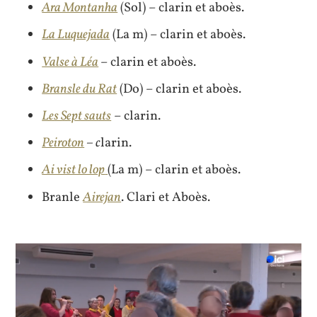
Ara Montanha
(Sol) – clarin et aboès.
La Luquejada
(La m) – clarin et aboès.
Valse à Léa
– clarin et aboès.
Bransle du Rat
(Do) – clarin et aboès.
Les Sept sauts
– clarin.
Peiroton
– c
larin.
Ai vist lo lop
(La m) – clarin et aboès.
Branle
Airejan
. Clari et Aboès.