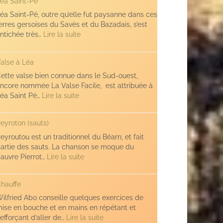
éa Saint-Pé
éa Saint-Pé, outre qu’elle fut paysanne dans ces
erres gersoises du Savès et du Bazadais, s’est
:
ntichée très…
Lire la suite
Léa
Saint-
alse à Léa
Pé
ette valse bien connue dans le Sud-ouest,
ncore nommée La Valse Facile, est attribuée à
:
éa Saint Pé…
Lire la suite
Valse
à
eyroton (sauts)
Léa
eyroutou est un traditionnel du Béarn, et fait
artie des sauts. La chanson se moque du
:
auvre Pierrot…
Lire la suite
Peyroton
(sauts)
hauffe
ilfried Abo conseille quelques exercices de
ise en bouche et en mains en répétant et
:
’efforçant d’aller de…
Lire la suite