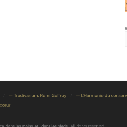
r
L
— Tradivarium, Rémi Geffroy
— L’Harmonie du conserv
 cœur
e, dans les mains, et… dans les pieds.
. All rights reserved.