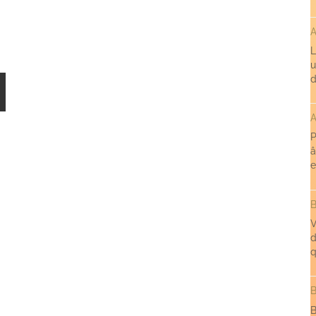
A
L
u
d
A
P
â
e
B
V
d
q
B
B