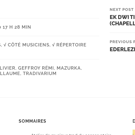
NEXT POST
EK DWI T
(CHAPELL
 17 H 28 MIN
PREVIOUS 
S
,
√ CÔTÉ MUSICIENS
,
√ RÉPERTOIRE
EDERLEZI
LIVIER
,
GEFFROY RÉMI
,
MAZURKA
,
ILLAUME
,
TRADIVARIUM
SOMMAIRES