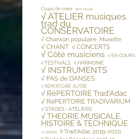
Coups de cœur
Non classé
√ ATELIER musiques
trad du
CONSERVATOIRE
√ Chanson populaire, Musette
√ CHANT
√ CONCERTS
√ Côté musiciens
√ EN COURS
√ FESTIVALS
√ HARMONIE
√ INSTRUMENTS
√ PAS de DANSES
√ REPERTOIRE AUTRE
√ RéPERTOIRE Trad'Adac
√ RéPERTOIRE TRADIVARIUM
√ STAGES - ATELIERS
√ THEORIE MUSICALE,
HISTOIRE & TECHNIQUE
◊ Trad'Adac 2019-2020
√ CINÉMA