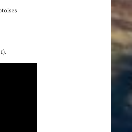
otoises
1).