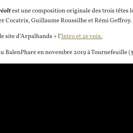
pieds.
éolt
est une composition originale des trois têtes l
er Cocatrix, Guillaume Roussilhe et Rémi Geffroy.
le site d’Arpalhands + l’
Intro et 2e voix.
u BalenPhare en novembre 2019 à Tournefeuille (3