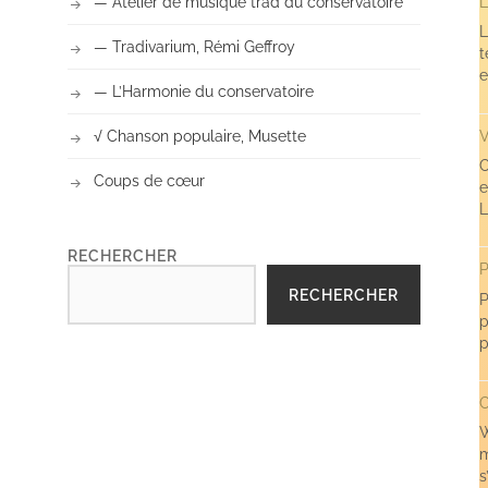
— Atelier de musique trad du conservatoire
L
L
— Tradivarium, Rémi Geffroy
t
e
— L’Harmonie du conservatoire
V
√ Chanson populaire, Musette
C
Coups de cœur
e
L
RECHERCHER
P
RECHERCHER
P
p
p
C
W
m
s