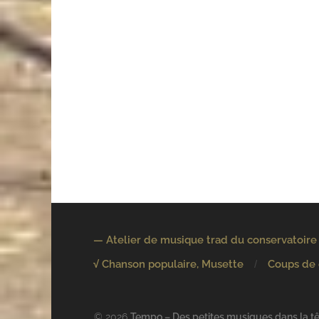
— Atelier de musique trad du conservatoire
√ Chanson populaire, Musette
Coups de
© 2026
Tempo – Des petites musiques dans la têt