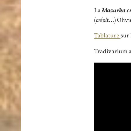
La
Mazurka cr
(
créolt
…) Olivi
Tablature
sur 
Tradivarium a