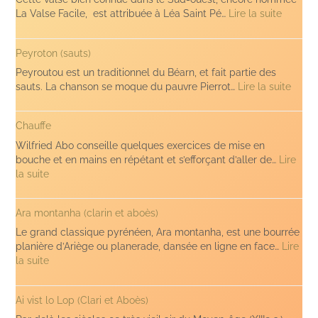
:
La Valse Facile, est attribuée à Léa Saint Pé…
Lire la suite
Valse
à
Peyroton (sauts)
Léa
Peyroutou est un traditionnel du Béarn, et fait partie des
:
sauts. La chanson se moque du pauvre Pierrot…
Lire la suite
Peyro
(sauts
Chauffe
Wilfried Abo conseille quelques exercices de mise en
bouche et en mains en répétant et s’efforçant d’aller de…
Lire
:
la suite
Chauffe
Ara montanha (clarin et aboès)
Le grand classique pyrénéen, Ara montanha, est une bourrée
planière d’Ariège ou planerade, dansée en ligne en face…
Lire
:
la suite
Ara
montanha
Ai vist lo Lop (Clari et Aboès)
(clarin
et