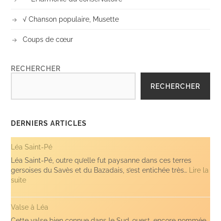
√ Chanson populaire, Musette
Coups de cœur
RECHERCHER
RECHERCHER
DERNIERS ARTICLES
Léa Saint-Pé
Léa Saint-Pé, outre qu’elle fut paysanne dans ces terres
gersoises du Savès et du Bazadais, s’est entichée très…
Lire la
:
suite
Léa
Saint-
Valse à Léa
Pé
Cette valse bien connue dans le Sud-ouest, encore nommée