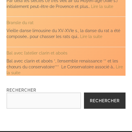
Par delà les siècles ce très vieil air du Moyen-âge (XIIIe s.)
aboès)
:
initialement peut-être de Provence et plus…
Lire la suite
Ai
vist
Bransle du rat
lo
Lop
Vieille danse limousine du XV-XVIe s., la danse du rat a été
(Clari
:
composée… pour chasser les rats qui…
Lire la suite
et
Bransle
Aboès)
du
Bal avec l’atelier clarin et aboès
rat
Bal avec clarin et aboès *, l’ensemble renaissance ** et les
chœurs du conservatoire*** Le Conservatoire associé à…
Lire
:
la suite
Bal
avec
RECHERCHER
l’atelier
clarin
RECHERCHER
et
aboès