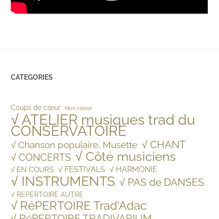
CATEGORIES
Coups de cœur
Non classé
√ ATELIER musiques trad du
CONSERVATOIRE
√ CHANT
√ Chanson populaire, Musette
√ Côté musiciens
√ CONCERTS
√ FESTIVALS
√ HARMONIE
√ EN COURS
√ INSTRUMENTS
√ PAS de DANSES
√ REPERTOIRE AUTRE
√ RéPERTOIRE Trad'Adac
√ RéPERTOIRE TRADIVARIUM