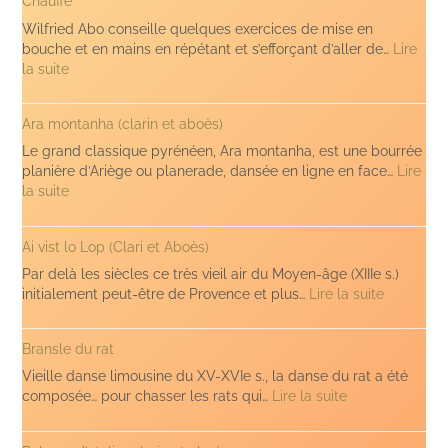
Chauffe
Wilfried Abo conseille quelques exercices de mise en
bouche et en mains en répétant et s’efforçant d’aller de…
Lire
:
la suite
Chauffe
Ara montanha (clarin et aboès)
Le grand classique pyrénéen, Ara montanha, est une bourrée
planière d’Ariège ou planerade, dansée en ligne en face…
Lire
:
la suite
Ara
montanha
Ai vist lo Lop (Clari et Aboès)
(clarin
et
Par delà les siècles ce très vieil air du Moyen-âge (XIIIe s.)
aboès)
:
initialement peut-être de Provence et plus…
Lire la suite
Ai
vist
Bransle du rat
lo
Lop
Vieille danse limousine du XV-XVIe s., la danse du rat a été
(Clari
:
composée… pour chasser les rats qui…
Lire la suite
et
Bransle
Aboès)
du