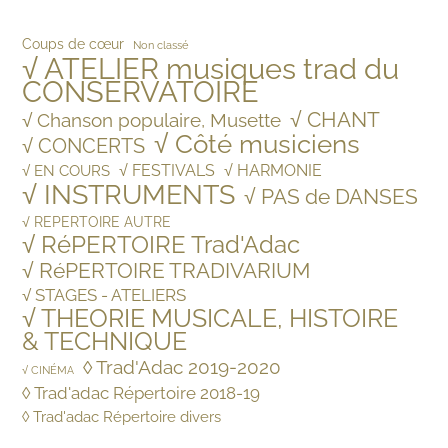
Coups de cœur
Non classé
√ ATELIER musiques trad du
CONSERVATOIRE
√ CHANT
√ Chanson populaire, Musette
√ Côté musiciens
√ CONCERTS
√ FESTIVALS
√ HARMONIE
√ EN COURS
√ INSTRUMENTS
√ PAS de DANSES
√ REPERTOIRE AUTRE
√ RéPERTOIRE Trad'Adac
√ RéPERTOIRE TRADIVARIUM
√ STAGES - ATELIERS
√ THEORIE MUSICALE, HISTOIRE
& TECHNIQUE
◊ Trad'Adac 2019-2020
√ CINÉMA
◊ Trad'adac Répertoire 2018-19
◊ Trad'adac Répertoire divers