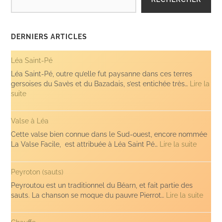
DERNIERS ARTICLES
Léa Saint-Pé
Léa Saint-Pé, outre qu’elle fut paysanne dans ces terres
gersoises du Savès et du Bazadais, s’est entichée très…
Lire la
:
suite
Léa
Saint-
Valse à Léa
Pé
Cette valse bien connue dans le Sud-ouest, encore nommée
:
La Valse Facile, est attribuée à Léa Saint Pé…
Lire la suite
Valse
à
Peyroton (sauts)
Léa
Peyroutou est un traditionnel du Béarn, et fait partie des
:
sauts. La chanson se moque du pauvre Pierrot…
Lire la suite
Peyro
(sauts