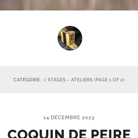
Tempo
-
Des
petites
musiques
CATÉGORIE :
√ STAGES – ATELIERS
(PAGE 1 OF 2)
dans
la
tête,
dans
les
14 DÉCEMBRE 2023
mains,
et...
COQUIN DE PEIRE
dans
les