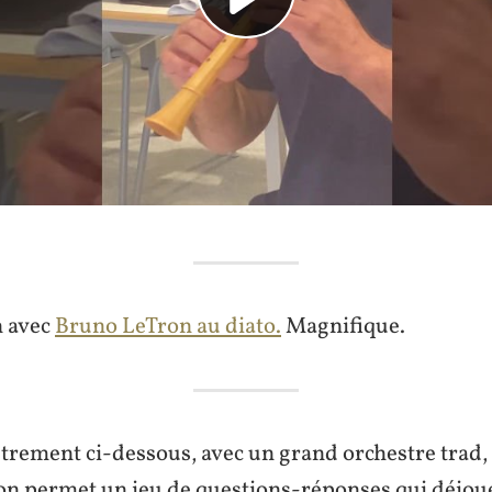
n avec
Bruno LeTron au diato.
Magnifique.
strement ci-dessous, avec un grand orchestre trad,
on permet un jeu de questions-réponses qui déjoue