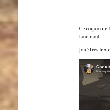
Ce coquin de P
lancinant.
Joué très lent