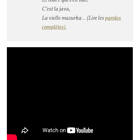
Et tout c’qui s’en suit.
C’est la java,
La vielle mazurka…
(Lire les
paroles
complètes).