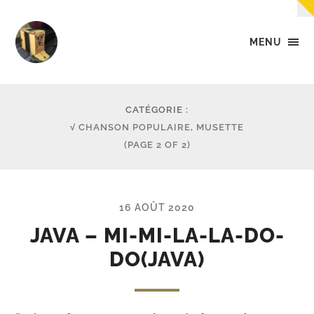
MENU
Tempo
-
Des
petites
CATÉGORIE :
musiques
√ CHANSON POPULAIRE, MUSETTE
dans
(PAGE 2 OF 2)
la
tête,
dans
les
mains,
16 AOÛT 2020
et...
dans
JAVA – MI-MI-LA-LA-DO-
les
DO(JAVA)
pieds.