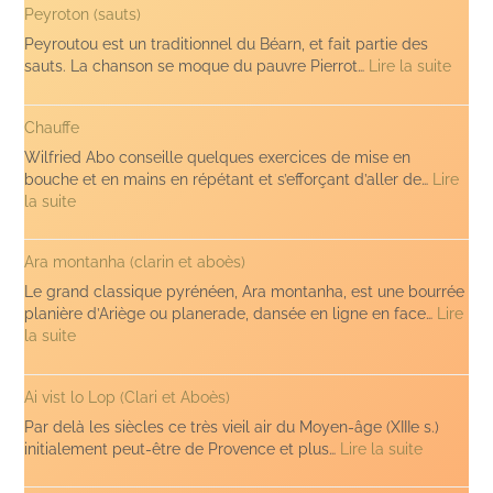
Peyroton (sauts)
Léa
Peyroutou est un traditionnel du Béarn, et fait partie des
:
sauts. La chanson se moque du pauvre Pierrot…
Lire la suite
Peyro
(sauts
Chauffe
Wilfried Abo conseille quelques exercices de mise en
bouche et en mains en répétant et s’efforçant d’aller de…
Lire
:
la suite
Chauffe
Ara montanha (clarin et aboès)
Le grand classique pyrénéen, Ara montanha, est une bourrée
planière d’Ariège ou planerade, dansée en ligne en face…
Lire
:
la suite
Ara
montanha
Ai vist lo Lop (Clari et Aboès)
(clarin
et
Par delà les siècles ce très vieil air du Moyen-âge (XIIIe s.)
aboès)
:
initialement peut-être de Provence et plus…
Lire la suite
Ai
vist