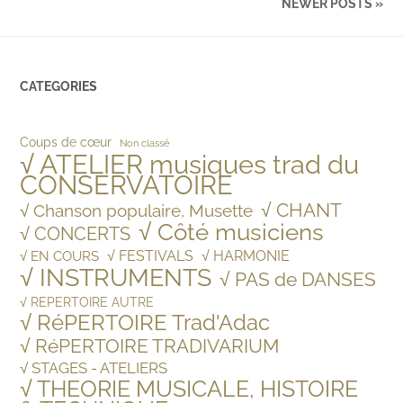
NEWER POSTS »
CATEGORIES
Coups de cœur
Non classé
√ ATELIER musiques trad du
CONSERVATOIRE
√ CHANT
√ Chanson populaire, Musette
√ Côté musiciens
√ CONCERTS
√ FESTIVALS
√ HARMONIE
√ EN COURS
√ INSTRUMENTS
√ PAS de DANSES
√ REPERTOIRE AUTRE
√ RéPERTOIRE Trad'Adac
√ RéPERTOIRE TRADIVARIUM
√ STAGES - ATELIERS
√ THEORIE MUSICALE, HISTOIRE