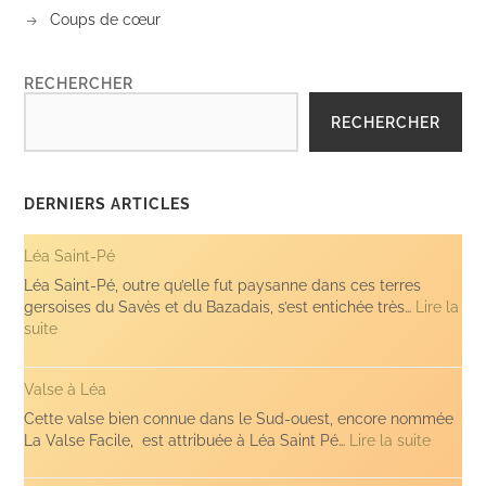
Coups de cœur
RECHERCHER
RECHERCHER
DERNIERS ARTICLES
Léa Saint-Pé
Léa Saint-Pé, outre qu’elle fut paysanne dans ces terres
gersoises du Savès et du Bazadais, s’est entichée très…
Lire la
:
suite
Léa
Saint-
Valse à Léa
Pé
Cette valse bien connue dans le Sud-ouest, encore nommée
:
La Valse Facile, est attribuée à Léa Saint Pé…
Lire la suite
Valse
à