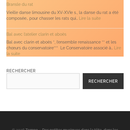
Bransle du rat
lo
Lop
Vieille danse limousine du XV-XVIe s., la danse du rat a été
(Clari
:
composée… pour chasser les rats qui…
Lire la suite
et
Bransle
Aboès)
du
Bal avec l’atelier clarin et aboès
rat
Bal avec clarin et aboès *, l’ensemble renaissance ** et les
chœurs du conservatoire*** Le Conservatoire associé à…
Lire
:
la suite
Bal
avec
RECHERCHER
l’atelier
clarin
RECHERCHER
et
aboès
© 2026
Tempo – Des petites musiques dans la tête, dans les